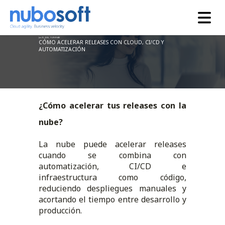
Jun 25, 2026, 11:29:59 AM
CÓMO ACELERAR RELEASES CON CLOUD, CI/CD Y
AUTOMATIZACIÓN
¿Cómo acelerar tus releases con la
nube?
La nube puede acelerar releases
cuando se combina con
automatización, CI/CD e
infraestructura como código,
reduciendo despliegues manuales y
acortando el tiempo entre desarrollo y
producción.