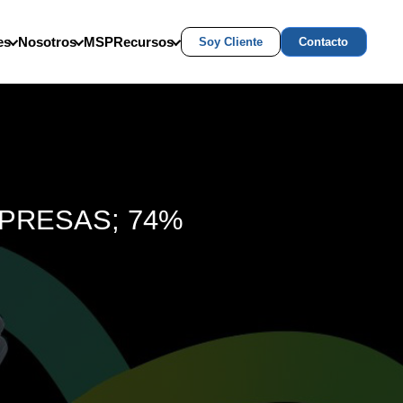
es
Nosotros
MSP
Recursos
Soy Cliente
Contacto
MPRESAS; 74%