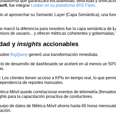
plataforma que garantizara escalabilidad, velocidad y unificaci
soft
, fue integrar
Looker en su plataforma IRIS Fleet
.
ión al aprovechar su Semantic Layer (Capa Semántica), una func
te marcó la diferencia para nosotros fue la capa semántica de
L
misos de usuario... y ofrecer métricas coherentes y gobernadas,"
idad y
insights
accionables
 sobre
BigQuery
generó una transformación inmediata:
clo de desarrollo de dashboards se aceleró en al menos un 50%
as.
s
: Los clientes tienen acceso a KPIs en tiempo real, lo que perm
dependencia de reportes manuales.
étrica Móvil puede correlacionar eventos de telemetría (frenados
ghts para la capacitación proactiva de conductores.
equipo de datos de Métrica Móvil ahorra hasta 60 horas mensuale
ación.