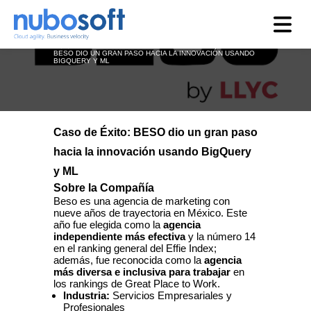
Feb 21, 2024, 12:00:00 AM
BESO DIO UN GRAN PASO HACIA LA INNOVACIÓN USANDO
BIGQUERY Y ML
Caso de Éxito: BESO dio un gran paso
hacia la innovación usando BigQuery
y ML
Sobre la Compañía
Beso es una agencia de marketing con
nueve años de trayectoria en México. Este
año fue elegida como la
agencia
independiente más efectiva
y la número 14
en el ranking general del Effie Index;
además, fue reconocida como la
agencia
más diversa e inclusiva para trabajar
en
los rankings de Great Place to Work.
Industria:
Servicios Empresariales y
Profesionales